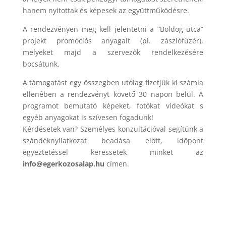
hanem nyitottak és képesek az együttműködésre.
A rendezvényen meg kell jelentetni a “Boldog utca”
projekt promóciós anyagait (pl. zászlófüzér),
melyeket majd a szervezők rendelkezésére
bocsátunk.
A támogatást egy összegben utólag fizetjük ki számla
ellenében a rendezvényt követő 30 napon belül. A
programot bemutató képeket, fotókat videókat s
egyéb anyagokat is szívesen fogadunk!
Kérdésetek van? Személyes konzultációval segítünk a
szándéknyilatkozat beadása előtt, időpont
egyeztetéssel keressetek minket az
info@egerkozosalap.hu
címen.