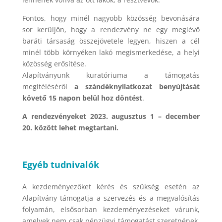
Fontos, hogy minél nagyobb közösség bevonására
sor kerüljön, hogy a rendezvény ne egy meglévő
baráti társaság összejövetele legyen, hiszen a cél
minél több környéken lakó megismerkedése, a helyi
közösség erősítése.
Alapítványunk kuratóriuma a támogatás
megítéléséről
a szándéknyilatkozat benyújtását
követő 15 napon belül hoz döntést
.
A rendezvényeket 2023. augusztus 1 – december
20. között lehet megtartani.
Egyéb tudnivalók
A kezdeményezőket kérés és szükség esetén az
Alapítvány támogatja a szervezés és a megvalósítás
folyamán, elsősorban kezdeményezéseket várunk,
amelyek nem csak pénzügyi támogatást szeretnének,