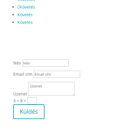
Követés
Követés
Követés
Név
Email cím
Üzenet
3 + 8
=
Küldés