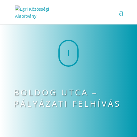
l
BOLDOG UTCA –
PÁLYÁZATI FELHÍVÁS