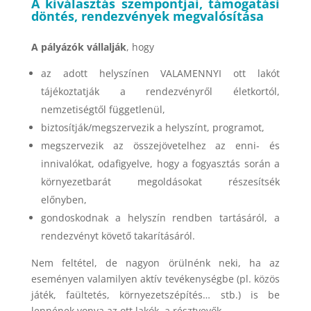
A kiválasztás szempontjai, támogatási
döntés, rendezvények megvalósítása
A pályázók vállalják
, hogy
az adott helyszínen VALAMENNYI ott lakót
tájékoztatják a rendezvényről életkortól,
nemzetiségtől függetlenül,
biztosítják/megszervezik a helyszínt, programot,
megszervezik az összejövetelhez az enni- és
innivalókat, odafigyelve, hogy a fogyasztás során a
környezetbarát megoldásokat részesítsék
előnyben,
gondoskodnak a helyszín rendben tartásáról, a
rendezvényt követő takarításáról.
Nem feltétel, de nagyon örülnénk neki, ha az
eseményen valamilyen aktív tevékenységbe (pl. közös
játék, faültetés, környezetszépítés… stb.) is be
lennének vonva az ott lakók, a résztvevők.